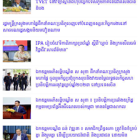
TVET នៅវិទ្យាស្ថានពហុបច្ចេកទេសភូមិភាគតេជោរសែនបាត់
ដំបង
រដ្ឋមន្ត្រីក្រសួងមហាផ្ទៃដឹកនាំគណៈប្រតិភូចេញទៅបំពេញទស្សនៈកិច្ចការងារនៅ
សាធារណរដ្ឋសង្គមនិយមវៀតណាម
IPA រៀបចំវេទិកាពិភាក្សាប្រចាំឆ្នាំ ស្តីពី”ច្បាប់ និងក្រមសីលធម៌
វិជ្ជាជីវៈសារព័ត៌មាន”
ឯកឧត្តមអភិសន្តិបណ្ឌិត ស សុខា ដឹកនាំគណៈប្រតិភូក្រសួង
មហាផ្ទៃ ចូលរួមកិច្ចប្រជុំបូកសរុបនិងវាយតម្លៃលទ្ធផលកិច្ចសហ
ប្រតិបត្តិការអនុវត្តច្បាប់ឆ្នាំ២០២៣ នៅប្រទេសចិន
ឯកឧត្តមអភិសន្តិបណ្ឌិត ស សុខា ៖ ប្រតិបត្តិការប្រឆាំងឧក្រិដ្ឋ
កម្មតាមប្រព័ន្ធអ៊ីនធឺណេតរបស់កម្ពុជា មានតម្លៃជាសាកល
ឯកឧត្តមបណ្ឌិត ធន់ វឌ្ឍនា ៖ សមាជិកព្រឹទ្ធសភា ត្រូវខិតខំគ្រប់
គ្នា និងរួមគ្នា ដើម្បីប្រយោជន៍ជាតិ និងប្រជាជន ដោយមិន