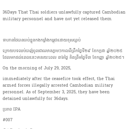
36Days That Thai soldiers unlawfully captured Cambodian
military personnel and have not yet released them
ទាហានថៃបានចាប់ខ្លួនកងកម្លាំងកម្ពុជាដោយខុសច្បាប់
ក្រោយបទឈប់បាញ់ចូលជាធរមានភ្លាមៗកាលពីព្រឹកថ្ងៃទី២៩ ខែកក្កដា ឆ្នាំ២០២៥
ដែលមកដល់ពេលនេះមានរយៈពេល ៣៦ថ្ងៃ គិតត្រឹមថ្ងៃទី៣ ខែកញ្ញា ឆ្នាំ២០២៥។
On the morning of July 29, 2025,
immediately after the ceasefire took effect, the Thai
armed forces illegally arrested Cambodian military
personnel. As of September 3, 2025, they have been
detained unlawfully for 36days.
ប្រភព IPA
#007