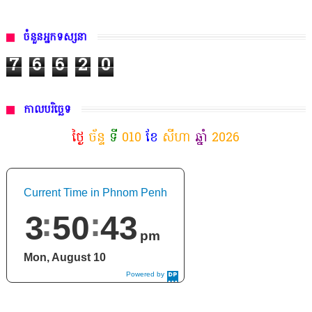
ចំនួនអ្នកទស្សនា
7
6
6
2
0
កាលបរិច្ឆេទ
ថ្ងៃ
ច័ន្ទ
ទី
010
ខែ
សីហា
ឆ្នាំ
2026
Current Time in Phnom Penh
3
50
45
pm
Mon, August 10
Powered by
DaysPedia.c
om