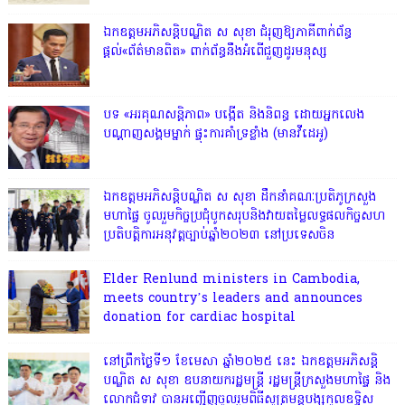
ឯកឧត្តមអភិសន្តិបណ្ឌិត ស សុខា ជំរុញឱ្យភាគីពាក់ព័ន្ធ
ផ្តល់«ព័ត៌មានពិត» ពាក់ព័ន្ធនឹងអំពើជួញដូរមនុស្ស
​បទ «​អរគុណ​សន្តិភាព​» បង្កើត និងនិពន្ធ ដោយអ្នកលេង
បណ្តាញសង្គមម្នាក់ ផ្ទុះការគាំទ្រខ្លាំង (មានវីដេអូ)
ឯកឧត្តមអភិសន្តិបណ្ឌិត ស សុខា ដឹកនាំគណៈប្រតិភូក្រសួង
មហាផ្ទៃ ចូលរួមកិច្ចប្រជុំបូកសរុបនិងវាយតម្លៃលទ្ធផលកិច្ចសហ
ប្រតិបត្តិការអនុវត្តច្បាប់ឆ្នាំ២០២៣ នៅប្រទេសចិន
Elder Renlund ministers in Cambodia,
meets country’s leaders and announces
donation for cardiac hospital
នៅព្រឹកថ្ងៃទី១ ខែមេសា ឆ្នាំ២០២៥ នេះ ឯកឧត្តមអភិសន្តិ
បណ្ឌិត ស សុខា ឧបនាយករដ្ឋមន្ត្រី រដ្ឋមន្ត្រីក្រសួងមហាផ្ទៃ និង
លោកជំទាវ បានអញ្ជើញចូលរួមពិធីសូត្រមន្តបង្សុកូលឧទ្ទិស