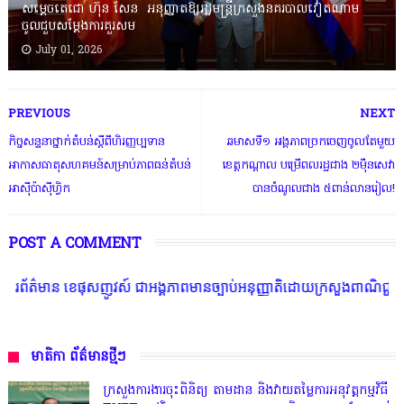
សម្តេចតេជោ ហ៊ុន សែន អនុញ្ញាតឱ្យរដ្ឋមន្ត្រីក្រសួងនគរបាលវៀតណាម
ចូលជួបសម្តែងការគួរសម
July 01, 2026
PREVIOUS
NEXT
កិច្ចសន្ទនាថ្នាក់តំបន់ស្ដីពីហិរញ្ញប្បទាន
ឆមាសទី១ អង្គភាពច្រកចេញចូលតែមួយ
អាកាសធាតុសហគមន៍សម្រាប់ភាពធន់តំបន់
ខេត្តកណ្តាល បម្រើពលរដ្ឋជាង ២ម៉ឺនសេវា
អាស៊ីប៉ាស៊ីហ្វិក
បានចំណូលជាង ៥ពាន់លានរៀល!
POST A COMMENT
េផុសញូវស៍ ជាអង្គភាពមានច្បាប់អនុញ្ញាតិដោយក្រសួងពាណិជ្ជកម្ម ក្រសួងការងារ ក
មាតិកា ព័ត៌មានថ្មីៗ
ក្រសួងការងារចុះពិនិត្យ តាមដាន និងវាយតម្លៃការអនុវត្តកម្មវិធី