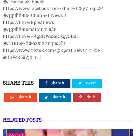
🌍/ Facebook Page៖
https://www.facebook.com/share/12GyV1ispz2/
🌍/គ្រុបព៍ត៌មាន- Channel News ៖
https://t.me/kpostnews
🌍/គ្រុមព៍ត៌មានទាន់ហេតុការណ៍៖
https://t.me/+KgSNWoSdOsgyODdl
🌍/Tiktok-ព៍ត៏មានទាន់ហេតុការណ៍៖
https://www.tiktok.com/@kpost.news?_t=ZS-
8ufhVck58Vj&_r=1
SHARE THIS
Share it
Tweet
Share it
Share it
Pin it
RELATED POSTS