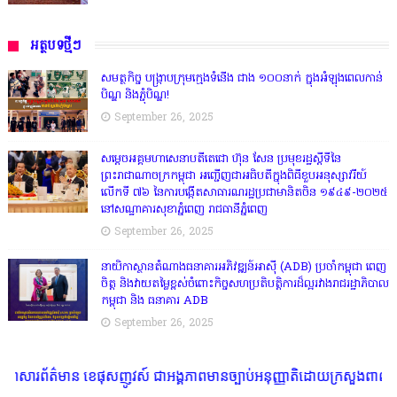
អត្ថបទថ្មីៗ
សមត្ថកិច្ច បង្ក្រាបក្រុមក្មេងទំនើង ជាង ១០០នាក់ ក្នុងអំឡុងពេលកាន់
បិណ្ឌ និងភ្ជុំបិណ្ឌ!
September 26, 2025
សម្តេចអគ្គមហាសេនាបតីតេជោ ហ៊ុន សែន ប្រមុខរដ្ឋស្តីទីនៃ
ព្រះរាជាណាចក្រកម្ពុជា អញ្ជើញជាអធិបតីក្នុងពិធីខួបអនុស្សាវរីយ៍
លើកទី ៧៦ នៃការបង្កើតសាធារណរដ្ឋប្រជាមានិតចិន ១៩៤៩-២០២៥
នៅសណ្ឋាគារសុខាភ្នំពេញ រាជធានីភ្នំពេញ
September 26, 2025
នាយិកាស្ថានតំណាងធនាគារអភិវឌ្ឍន៍អាស៊ី (ADB) ប្រចាំកម្ពុជា ពេញ
ចិត្ត និងវាយតម្លៃខ្ពស់ចំពោះកិច្ចសហប្រតិបត្តិការដ៏ល្អរវាងរាជរដ្ឋាភិបាល
កម្ពុជា និង ធនាគារ ADB
September 26, 2025
ន ខេផុសញូវស៍ ជាអង្គភាពមានច្បាប់អនុញ្ញាតិដោយក្រសួងពាណិជ្ជកម្ម ក្រសួងការង