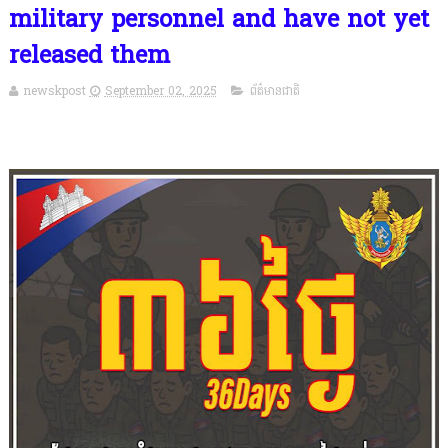
military personnel and have not yet
released them
newskpost
September 02, 2025
ព័ត៌មានជាតិ