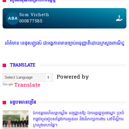
សូមអរគុណសម្រាប់ការឧត្ថម្ភ
Som Vicheth
000877585
េផុសញូវស៍ ជាអង្គភាពមានច្បាប់អនុញ្ញាតិដោយក្រសួងពាណិជ្ជកម្ម ក្រសួងការងារ ក
TRANSLATE
Powered by
Translate
អត្ថបទអានច្រើន
ឯកឧត្តមអភិសន្តបណ្ឌិត អនុញ្ញាតឱ្យ ឯកអគ្គរដ្ឋទូតឥណ្ឌា ប្រចាំ
កម្ពុជាចូលជួបសម្តែងការគួរសម និងពិភាក្សាការងារ នៅទីស្តីការ
ក្រសួងមហាផ្ទៃ។