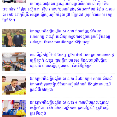
មហាកុសលជូនសម្តេចអគ្គមហាធម្មពោធិសាល ជា ស៊ីម និង
លោកជំទាវ ញ៉ែម សឿន ជា ស៊ីម ក្រោមវត្តមានដ៏ខ្ពង់ខ្ពស់លោកជំទាវ ញ៉ែម សាខន
ស ខេង នៅភូមិគ្រឹះសម្តេច ស្ថិតក្នុងភូមិកន្លែងជ្រៅ ឃុំក្របៅ ស្រុកកំចាយមារ ខេត្ត
ព្រៃវែង។
ឯកឧត្ដមអភិសន្តិបណ្ឌិត ស សុខា វាយតម្លៃខ្ពស់ចំពោះ
បេសកកម្ម ៣០ឆ្នាំ របស់ឧត្តមស្នងការទទួលបន្ទុកសិទ្ធិមនុស្ស
នៅកម្ពុជា ពិសេសការលើកកម្ពស់សិទ្ធិមនុស្ស!
កាលពីព្រឹកថ្ងៃទី២៨ ខែកុម្ភៈ ឆ្នាំ២០២៥ ឯកឧត្តម ឧបនាយករដ្ឋ
មន្ត្រី ប្រាក់ សុខុន រដ្ឋមន្ត្រីការបរទេស និងសហប្រតិបត្តិការ
អន្តរជាតិ បានអញ្ជើញចូលរួមជាអធិបតីដ៏ខ្ពង់ខ្ពស់
ឯកឧត្តមអភិសន្តិបណ្ឌិត ស សុខា និងឯកឧត្តម សាយ សំអាល់
ឯកភាពជំរុញការរៀបចំផែនការរៀបចំដែនដី និងប្លង់គោលប្រើ
ប្រាស់ដីនៅកម្ពុជា
ឯកឧត្តមអភិសន្តិបណ្ឌិត ស សុខា ៖ ការអប់រំបណ្តុះបណ្តាល
បង្កើនចំណេះដឹង និងការពង្រឹងសមត្ថភាពវិជ្ជាជីវៈ ត្រូវតែធ្វើ
គ្មានទីបញ្ចប់