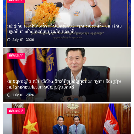
ព័ត៌មានជាតិ
រាជរដ្ឋាភិបាលតែងតែចាត់ទុកវិស័យកសិកម្មជា «ក្រពះរបស់ជាតិ» ខណៈដែល
មច្ឆជាតិ ជា «ម៉ាស៊ីនផលិតប្រូតេអ៊ីនរបស់ជាតិ»
July 01, 2026
ព័ត៌មានជាតិ
ឯកឧត្តមបណ្ឌិត ឈីវ យីស៊ាង ដឹកនាំកិច្ចប្រជុំផ្ទៃក្នុងគណៈកម្មការ និងត្រៀម
អនុវត្តការងារនៅចន្លោះសម័យប្រជុំលើកទី៥
July 01, 2026
ព័ត៌មានជាតិ