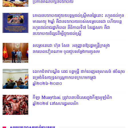
ប្រកាន់គណបក្សនយោបាយ
គោលនយោបាយជួយឧបត្ថម្ភដល់ស្រ្តីមានផ្ទៃពោះ រហូតដល់កូន
មានអាយុ ២ឆ្នាំ គឺជានយោបាយរបស់សម្តេចតេជោ ហើយបន្ត
រហូតដល់រាជរដ្ឋាភិបាល នីតិកាលទី៧ នៃរដ្ឋសភា​ គឺជា
នយោបាយដ៏ល្អដើម្បីជួយដល់ស្រ្តី
សម្តេចតេជោ ហ៊ុន សែន អនុញ្ញាតឱ្យរដ្ឋមន្ត្រីក្រសួង
នគរបាលវៀតណាម ចូលជួបសម្តែងការគួរសម
លោកជំទាវបណ្ឌិត ពេជ ចន្ទមុន្នី ដាក់ចេញអនុសាសន៍ ៨ចំណុច
តម្រង់ទិសយុទ្ធសាស្ត្រកាកបាទក្រហមកម្ពុជា
ឆ្នាំ២០២៦-២០៣០
កីឡា Muaythai ត្រូវបានបដិសេធក្នុងកីឡាអូឡាំពិក
ឆ្នាំ២០២៨ នៅសហរដ្ឋអាមេរិក