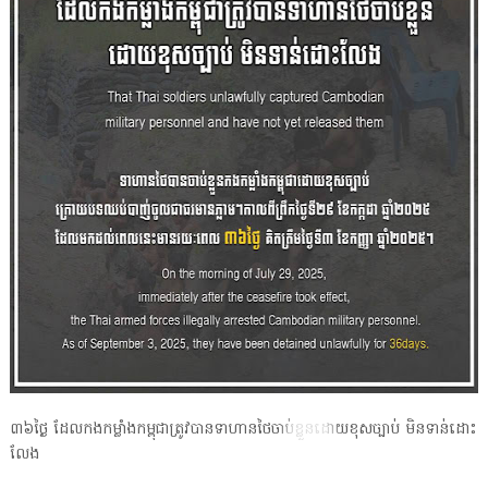
៣៦ថ្ងៃ ដែលកងកម្លាំងកម្ពុជាត្រូវបានទាហានថៃចាប់ខ្លួនដោយខុសច្បាប់ មិនទាន់ដោះ
លែង