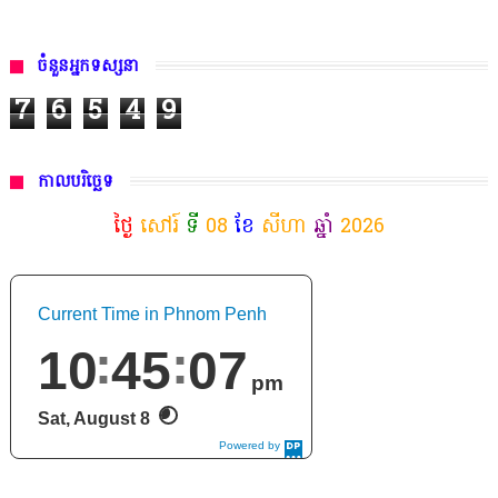
ចំនួនអ្នកទស្សនា
7
6
5
4
9
កាលបរិច្ឆេទ
ថ្ងៃ
សៅរ៍
ទី
08
ខែ
សីហា
ឆ្នាំ
2026
Current Time in Phnom Penh
10
45
08
pm
Sat, August 8
Powered by
DaysPedia.c
om