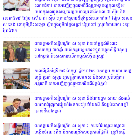
លោកជំទាវ បានអញ្ជើញចូលរួមពិធីសូត្រមន្តបង្សុកូលឧទ្ទិស
មហាកុសលជូនសម្តេចអគ្គមហាធម្មពោធិសាល ជា ស៊ីម និង
លោកជំទាវ ញ៉ែម សឿន ជា ស៊ីម ក្រោមវត្តមានដ៏ខ្ពង់ខ្ពស់លោកជំទាវ ញ៉ែម សាខន
ស ខេង នៅភូមិគ្រឹះសម្តេច ស្ថិតក្នុងភូមិកន្លែងជ្រៅ ឃុំក្របៅ ស្រុកកំចាយមារ ខេត្ត
ព្រៃវែង។
ឯកឧត្ដមអភិសន្តិបណ្ឌិត ស សុខា វាយតម្លៃខ្ពស់ចំពោះ
បេសកកម្ម ៣០ឆ្នាំ របស់ឧត្តមស្នងការទទួលបន្ទុកសិទ្ធិមនុស្ស
នៅកម្ពុជា ពិសេសការលើកកម្ពស់សិទ្ធិមនុស្ស!
កាលពីព្រឹកថ្ងៃទី២៨ ខែកុម្ភៈ ឆ្នាំ២០២៥ ឯកឧត្តម ឧបនាយករដ្ឋ
មន្ត្រី ប្រាក់ សុខុន រដ្ឋមន្ត្រីការបរទេស និងសហប្រតិបត្តិការ
អន្តរជាតិ បានអញ្ជើញចូលរួមជាអធិបតីដ៏ខ្ពង់ខ្ពស់
ឯកឧត្តមអភិសន្តិបណ្ឌិត ស សុខា និងឯកឧត្តម សាយ សំអាល់
ឯកភាពជំរុញការរៀបចំផែនការរៀបចំដែនដី និងប្លង់គោលប្រើ
ប្រាស់ដីនៅកម្ពុជា
ឯកឧត្តមអភិសន្តិបណ្ឌិត ស សុខា ៖ ការអប់រំបណ្តុះបណ្តាល
បង្កើនចំណេះដឹង និងការពង្រឹងសមត្ថភាពវិជ្ជាជីវៈ ត្រូវតែធ្វើ