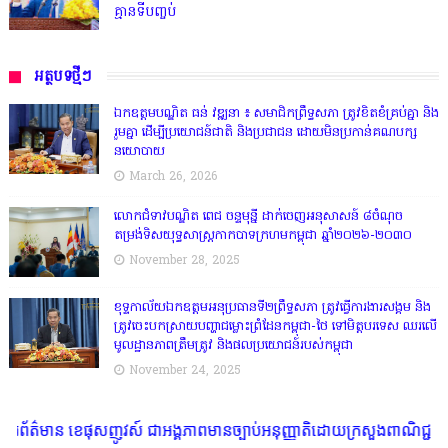
គ្មានទីបញ្ចប់
អត្ថបទថ្មីៗ
ឯកឧត្តមបណ្ឌិត ធន់ វឌ្ឍនា ៖ សមាជិកព្រឹទ្ធសភា ត្រូវខិតខំគ្រប់គ្នា និង
រួមគ្នា ដើម្បីប្រយោជន៍ជាតិ និងប្រជាជន ដោយមិនប្រកាន់គណបក្ស
នយោបាយ
March 26, 2026
លោកជំទាវបណ្ឌិត ពេជ ចន្ទមុន្នី ដាក់ចេញអនុសាសន៍ ៨ចំណុច
តម្រង់ទិសយុទ្ធសាស្ត្រកាកបាទក្រហមកម្ពុជា ឆ្នាំ២០២៦-២០៣០
November 28, 2025
ខុទ្ទកាល័យឯកឧត្តមអនុប្រធានទី២ព្រឹទ្ធសភា ត្រូវធ្វើការងារសង្គម និង
ត្រូវចេះបកស្រាយបញ្ហាជម្លោះព្រំដែនកម្ពុជា-ថៃ ទៅមិត្តបរទេស ឈរលើ
មូលដ្ឋានភាពត្រឹមត្រូវ និងផលប្រយោជន៍របស់កម្ពុជា
November 24, 2025
ូវស៍ ជាអង្គភាពមានច្បាប់អនុញ្ញាតិដោយក្រសួងពាណិជ្ជកម្ម ក្រសួងការងារ ក្រសួ