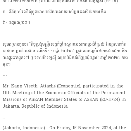
of Liechtenstein ព្រះរាជាណាចក្រន័រវេស និងសហព័ន្ធស្វីស (EFTA)
៥- ពិនិត្យសំណើសុំចូលជាសមាជិកអាស៊ានរបស់ប្រទេសទីម័រខាងកើត
៦- បញ្ហាផ្សេងៗ។
សូមជម្រាបជូនថា "កិច្ចប្រជុំមន្ត្រីសេដ្ឋកិច្ចនៃស្ថានបេសកកម្មអចិន្ត្រៃយ៍ នៃរដ្ឋសមាជិក
អាស៊ាន ប្រចាំអាស៊ាន លើកទី១១ ឆ្នាំ ២០២៤" ត្រូវបានបញ្ចប់ដោយជោគជ័យ និង
បានផ្តូរវេនជូនទៅ ប្រទេសម៉ាឡេស៊ី សម្រាប់ដឹកនាំកិច្ចប្រជុំបន្ទាប់ នាឆ្នាំ២០២៥ ខាង
មុខ។
---
Mr. Kann Viseth, Attaché (Economic), participated in the
11th Meeting of the Economic Officials of the Permanent
Missions of ASEAN Member States to ASEAN (EO-11/24) in
Jakarta, Republic of Indonesia.
...
(Jakarta, Indonesia) - On Friday, 15 November 2024, at the