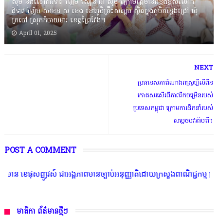
ស៊ីម និងលោកជំទាវ ញ៉ែម សឿន ជា ស៊ីម ក្រោមវត្តមានដ៏ខ្ពង់ខ្ពស់លោក
ជំទាវ ញ៉ែម សាខន ស ខេង នៅភូមិគ្រឹះសម្តេច ស្ថិតក្នុងភូមិកន្លែងជ្រៅ ឃុំ
ក្របៅ ស្រុកកំចាយមារ ខេត្តព្រៃវែង។
April 01, 2025
NEXT
ប្រធានសភាតំណាងរាស្ត្រហ្វីលីពីន
កោតសរសេីរពីភាពរីកចម្រើនរបស់
ប្រទេសកម្ពុជា ក្រោមការដឹកនាំរបស់
សម្ដេចបវរធិបតី។
POST A COMMENT
 ជាអង្គភាពមានច្បាប់អនុញ្ញាតិដោយក្រសួងពាណិជ្ជកម្ម ក្រសួងការងារ ក្រសួងព័ត
មាតិកា ព័ត៌មានថ្មីៗ