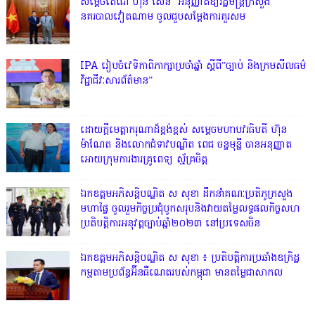
សម្តេចតេជោ ហ៊ុន សែន អនុញ្ញាតឱ្យរដ្ឋមន្ត្រីក្រសួង
នគរបាលវៀតណាម ចូលជួបសម្តែងការគួរសម
IPA រៀបចំវេទិកាពិភាក្សាប្រចាំឆ្នាំ ស្តីពី”ច្បាប់ និងក្រមសីលធម៌
វិជ្ជាជីវៈសារព័ត៌មាន”
ដោយក្តីមេត្តាករុណាដ៏ខ្ពង់ខ្ពស់ សម្តេចមហាបវរធិបតី ហ៊ុន
ម៉ាណែត និងលោកជំទាវបណ្ឌិត ពេជ ចន្ទមុន្នី បានអនុញ្ញាត
អោយក្រុមការងារគ្រូពេទ្យ ស្ម័គ្រចិត្ត
ឯកឧត្តមអភិសន្តិបណ្ឌិត ស សុខា ដឹកនាំគណៈប្រតិភូក្រសួង
មហាផ្ទៃ ចូលរួមកិច្ចប្រជុំបូកសរុបនិងវាយតម្លៃលទ្ធផលកិច្ចសហ
ប្រតិបត្តិការអនុវត្តច្បាប់ឆ្នាំ២០២៣ នៅប្រទេសចិន
ឯកឧត្តមអភិសន្តិបណ្ឌិត ស សុខា ៖ ប្រតិបត្តិការប្រឆាំងឧក្រិដ្ឋ
កម្មតាមប្រព័ន្ធអ៊ីនធឺណេតរបស់កម្ពុជា មានតម្លៃជាសាកល