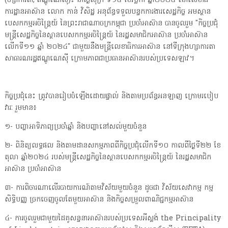
(ហ្សាការតា, ឥណ្ឌូណេស៊ី)៖ នាថ្ងៃសុក្រ ទី១៥ ខែវិច្ឆិកា ឆ្នាំ២០២៤ នៅលេខាធិ
ការដ្ឋានអាស៊ាន លោក កាន់ វិសិដ្ឋ អនុព័ន្ធទទួលបន្ទកការងារសេដ្ឋកិច្ច អមស្ថាន
បេសកកម្មអចិន្ត្រៃយ៍ នៃព្រះរាជាណាចក្រកម្ពុជា ប្រចាំអាស៊ាន បានចូលរួម "កិច្ចប្រជុំ
មន្ត្រីសេដ្ឋកិច្ចនៃស្ថានបេសកកម្មអចិន្ត្រៃយ៍ នៃរដ្ឋសមាជិកអាស៊ាន ប្រចាំអាស៊ាន
លើកទី១១ ឆ្នាំ ២០២៤" ជាមួយនឹងមន្រ្តីលេខាធិការអាស៊ាន នៅទីក្រុងហ្សាការតា
សាធារណរដ្ឋឥណ្ឌូណេស៊ី ក្រោមភាពជាប្រធានអាស៊ានរបស់ប្រទេសឡាវ។
កិច្ចប្រជុំនេះ ត្រូវបានរៀបចំឡើងដោយផ្ទាល់ និងតាមប្រព័ន្ធអនឡាញ ក្រោមរបៀប
វារៈ រួមមាន៖
១- បញ្ហាអាទិភាព្យប្រចាំឆ្នាំ និងបញ្ហានៅសល់មួយចំនួន
២- ពិនិត្យលទ្ធផល និងតាមដានសកម្មភាពពីកិច្ចប្រជុំលើកទី១០ កាលពីថ្ងៃទី២២ ខែ
តុលា ឆ្នាំ២០២៤ របស់មន្ត្រីសេដ្ឋកិច្ចនៃស្ថានបេសកកម្មអចិន្ត្រៃយ៍ នៃរដ្ឋសមាជិក
អាស៊ាន ប្រចាំអាស៊ាន
៣- ការពិចារណាលើរបាយការណ៍តាមវិស័យមួយចំនួន ដូចជា វិស័យសេវាកម្ម កម្ម
សិទ្ធិបញ្ញ ច្រកចេញចូលតែមួយអាស៊ាន និងកិច្ចសម្រួលពាណិជ្ជកម្មអាស៊ាន
៤- ការចូលរួមជាមួយដៃគូសន្ទនាអាស៊ានរបស់ប្រទេសអីស្លង់ the Principality