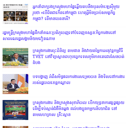
អ្នកនាំពាក្យរងក្រសួងមហាផ្ទៃឆ្លើយតបនឹងបុរសម៉ាឡេស៊ីមួយ
រូបថា «បើពិតជាកើតនៅកម្ពុជា ហេតុអ្វីមិនប្រាប់សមត្ថកិច្ច
កម្ពុជា? តើមានចេតនាអី?
រដ្ឋមន្ត្រីក្រសួងមហាផ្ទៃដឹកនាំគណៈប្រតិភូចេញទៅបំពេញទស្សនៈកិច្ចការងារនៅ
សាធារណរដ្ឋសង្គមនិយមវៀតណាម
ក្រសួងការងារចុះពិនិត្យ តាមដាន និងវាយតម្លៃការអនុវត្តកម្មវិធី
TVET នៅវិទ្យាស្ថានពហុបច្ចេកទេសភូមិភាគតេជោរសែនបាត់
ដំបង
បទបង្ហាញ អំពីសមិទ្ធផលការងារសម្រេចបាន និងទិសដៅការងារ
របស់រដ្ឋបាលខេត្តកណ្តាល
ក្រសួងការងារ និងក្រសួងសុខាភិបាល បើកយុទ្ធនាការផ្សព្វផ្សាយ
ដើម្បីទប់ស្កាត់ជំងឺមិនឆ្លង ដល់បងប្អូនកម្មករនិយោជិត នៅ
តាមសហគ្រាស គ្រឹះស្ថាន