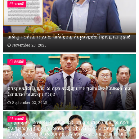
ព័ត៌មានជាតិ
៣សំណួរ-២ដំណោះស្រាយ ពាក់ព័ន្ធបញ្ហាកំហុសទិន្នន័យ អត្តសញ្ញាណបុគ្គល!
November 20, 2025
ព័ត៌មានជាតិ
ឯកឧត្តមអភិសន្តិបណ្ឌិត ស សុខា អញ្ជើញប្រកាសចូលកាន់មុខតំណែងអភិបាល
នៃគណៈអភិបាលខេត្តកោះកុង
September 02, 2025
ព័ត៌មានជាតិ
នៅព្រឹកថ្ងៃទី១ ខែមេសា ឆ្នាំ២០២៥ នេះ ឯកឧត្តមអភិសន្តិបណ្ឌិត ស សុខា
ឧបនាយករដ្ឋមន្ត្រី រដ្ឋមន្ត្រីក្រសួងមហាផ្ទៃ និងលោកជំទាវ បានអញ្ជើញចូលរួម
ពិធីសូត្រមន្តបង្សុកូលឧទ្ទិសមហាកុសលជូនសម្តេចអគ្គមហាធម្មពោធិសាល ជា