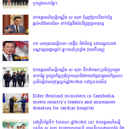
ក្រសួងមហាផ្ទៃ។
ឯកឧត្តមអភិសន្តិបណ្ឌិត ស សុខា ជំរុញឱ្យភាគីពាក់ព័ន្ធ
ផ្តល់«ព័ត៌មានពិត» ពាក់ព័ន្ធនឹងអំពើជួញដូរមនុស្ស
​បទ «​អរគុណ​សន្តិភាព​» បង្កើត និងនិពន្ធ ដោយអ្នកលេង
បណ្តាញសង្គមម្នាក់ ផ្ទុះការគាំទ្រខ្លាំង (មានវីដេអូ)
ឯកឧត្តមអភិសន្តិបណ្ឌិត ស សុខា ដឹកនាំគណៈប្រតិភូក្រសួង
មហាផ្ទៃ ចូលរួមកិច្ចប្រជុំបូកសរុបនិងវាយតម្លៃលទ្ធផលកិច្ចសហ
ប្រតិបត្តិការអនុវត្តច្បាប់ឆ្នាំ២០២៣ នៅប្រទេសចិន
Elder Renlund ministers in Cambodia,
meets country’s leaders and announces
donation for cardiac hospital
នៅព្រឹកថ្ងៃទី១ ខែមេសា ឆ្នាំ២០២៥ នេះ ឯកឧត្តមអភិសន្តិ
បណ្ឌិត ស សុខា ឧបនាយករដ្ឋមន្ត្រី រដ្ឋមន្ត្រីក្រសួងមហាផ្ទៃ និង