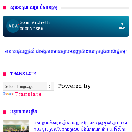
សូមអរគុណសម្រាប់ការឧត្ថម្ភ
Som Vicheth
000877585
 ជាអង្គភាពមានច្បាប់អនុញ្ញាតិដោយក្រសួងពាណិជ្ជកម្ម ក្រសួងការងារ ក្រសួងព័ត
TRANSLATE
Powered by
Translate
អត្ថបទអានច្រើន
ឯកឧត្តមអភិសន្តបណ្ឌិត អនុញ្ញាតឱ្យ ឯកអគ្គរដ្ឋទូតឥណ្ឌា ប្រចាំ
កម្ពុជាចូលជួបសម្តែងការគួរសម និងពិភាក្សាការងារ នៅទីស្តីការ