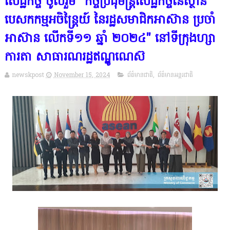
សេដ្ឋកិច្ច ចូលរួម "កិច្ចប្រជុំមន្ត្រីសេដ្ឋកិច្ចនៃស្ថាន
បេសកកម្មអចិន្ត្រៃយ៍ នៃរដ្ឋសមាជិកអាស៊ាន ប្រចាំ
អាស៊ាន លើកទី១១ ឆ្នាំ ២០២៤" នៅទីក្រុងហ្សា
ការតា សាធារណរដ្ឋឥណ្ឌូណេស៊
newskpost
November 15, 2024
ព័ត៌មានជាតិ
,
ព័ត៌មានអន្តរជាតិ