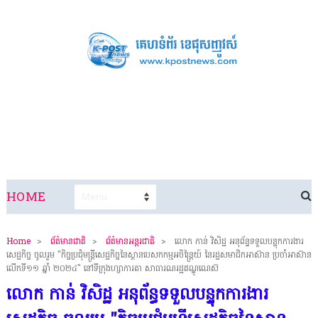
HOME
Home
>
ព័ត៌មានជាតិ
>
ព័ត៌មានអន្តរជាតិ
>
លោក កាន់ វិសិដ្ឋ អនុព័ន្ធទទួលបន្ទុកការងារ
សេដ្ឋកិច្ច ចូលរួម "កិច្ចប្រជុំមន្ត្រីសេដ្ឋកិច្ចនៃស្ថានបេសកកម្មអចិន្ត្រៃយ៍ នៃរដ្ឋសមាជិកអាស៊ាន ប្រចាំអាស៊ាន
លើកទី១១ ឆ្នាំ ២០២៤" នៅទីក្រុងហ្សាការតា សាធារណរដ្ឋឥណ្ឌូណេស៊
លោក កាន់ វិសិដ្ឋ អនុព័ន្ធទទួលបន្ទុកការងារ