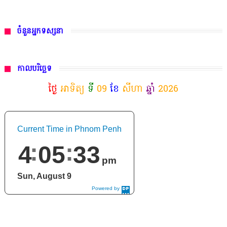
ចំនួនអ្នកទស្សនា
កាលបរិច្ឆេទ
ថ្ងៃ
អាទិត្យ
ទី
09
ខែ
សីហា
ឆ្នាំ
2026
Current Time in Phnom Penh
4
05
34
pm
Sun, August 9
Powered by
DaysPedia.c
om