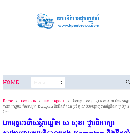
HOME
Home
>
ព័ត៌មានជាតិ
>
ព័ត៌មានអន្តរជាតិ
>
ឯកឧត្តមអភិសន្តិបណ្ឌិត ស សុខា ជួបពិភាក្សា
ការងារជាមួយអភិបាលក្រុង Kempten និងដឹកនាំគណៈប្រតិភូ ស្ដាប់បទបង្ហាញពាក់ព័ន្ធនឹងការគ្រប់គ្រង
ទីក្រុង!
ឯកឧត្តមអភិសន្តិបណ្ឌិត ស សុខា ជួបពិភាក្សា