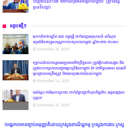
បង្កើនចំណេះដឹង និងការពង្រឹងសមត្ថភាពវិជ្ជាជីវៈ ត្រូវតែធ្វើ
គ្មានទីបញ្ចប់
អត្ថបទថ្មីៗ
លោកជំទាវបណ្ឌិត ពេជ ចន្ទមុន្នី ដាក់ចេញអនុសាសន៍ ៨ចំណុច
តម្រង់ទិសយុទ្ធសាស្ត្រកាកបាទក្រហមកម្ពុជា ឆ្នាំ២០២៦-២០៣០
November 28, 2025
ខុទ្ទកាល័យឯកឧត្តមអនុប្រធានទី២ព្រឹទ្ធសភា ត្រូវធ្វើការងារសង្គម និង
ត្រូវចេះបកស្រាយបញ្ហាជម្លោះព្រំដែនកម្ពុជា-ថៃ ទៅមិត្តបរទេស ឈរលើ
មូលដ្ឋានភាពត្រឹមត្រូវ និងផលប្រយោជន៍របស់កម្ពុជា
November 24, 2025
៣សំណួរ-២ដំណោះស្រាយ ពាក់ព័ន្ធបញ្ហាកំហុសទិន្នន័យ អត្តសញ្ញាណ
បុគ្គល!
November 20, 2025
្បាប់អនុញ្ញាតិដោយក្រសួងពាណិជ្ជកម្ម ក្រសួងការងារ ក្រសួងព័ត៌មាន * ក្រមសិល