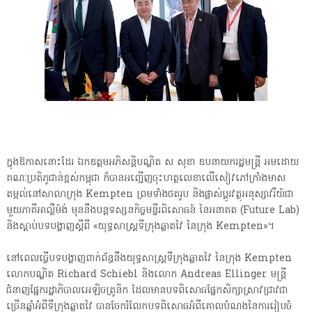
ក្នុងឱកាសនោះដែរ ឯកឧត្តមអភិសន្តិបណ្ឌិត ស សុខា ឧបនាយករដ្ឋមន្រ្តី អមដោយ
គណៈប្រតិភូជាន់ខ្ពស់កម្ពុជា ក៏បានអញ្ជើញចុះហត្ថលេខាលើសៀវភៅក្រាំងមាស
តម្កល់នៅសាលាក្រុង Kempten ព្រមទាំងថតរូប និងផ្លាស់ប្ដូរវត្ថុអនុស្សាវរីយ៍ជា
មួយភាគីអាល្លឺម៉ង់ មុននឹងបន្តទស្សនកិច្ចមន្ទីរពិសោធន៍ នៃអនាគត (Future Lab)
និងស្តាប់បទបង្ហាញស្តីពី «យុទ្ធសាស្ត្រទីក្រុងឆ្លាតវៃ នៃក្រុង Kempten»។
នៅពេលធ្វើបទបង្ហាញពាក់ព័ន្ធនឹងយុទ្ធសាស្ត្រទីក្រុងឆ្លាតវៃ នៃក្រុង Kempten
លោកបណ្ឌិត Richard Schiebl និងលោក Andreas Ellinger មន្ត្រី
ជំនាញផ្នែករដ្ឋាភិបាលអេឡិចត្រូនិក ដែលមានបទពិសោធផ្នែកសិក្សាស្រាវជ្រាវជា
ច្រើនឆ្នាំអំពីទីក្រុងឆ្លាតវៃ បានចែករំលែកបទពិសោធអំពីគោលបំណងនៃការរៀបចំ