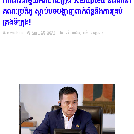
ការងារជាមួយអភិបាលក្រុង Kempten និងដឹកនាំ
គណៈប្រតិភូ ស្ដាប់បទបង្ហាញពាក់ព័ន្ធនឹងការគ្រប់
គ្រងទីក្រុង!
newskpost
April 25, 2024
ព័ត៌មានជាតិ
,
ព័ត៌មានអន្តរជាតិ