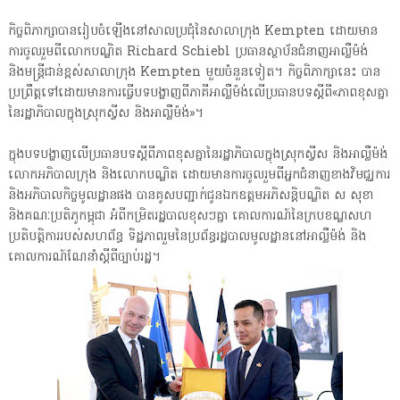
កិច្ចពិភាក្សាបានរៀបចំឡើងនៅសាលប្រជុំនៃសាលាក្រុង Kempten ដោយមាន
ការចូលរួមពីលោកបណ្ឌិត Richard Schiebl ប្រធានស្ថាប័នជំនាញអាល្លឺម៉ង់
និងមន្រ្តីជាន់ខ្ពស់សាលាក្រុង Kempten មួយចំនួនទៀត។ កិច្ចពិភាក្សានេះ បាន
ប្រព្រឹត្តទៅដោយមានការធ្វើបទបង្ហាញពីភាគីអាល្លឺម៉ង់លើប្រធានបទស្ដីពី«ភាពខុសគ្នា
នៃរដ្ឋាភិបាលក្នុងស្រុកស្វីស និងអាល្លឺម៉ង់»។
ក្នុងបទបង្ហាញលើប្រធានបទស្ដីពីភាពខុសគ្នានៃរដ្ឋាភិបាលក្នុងស្រុកស្វីស និងអាល្លឺម៉ង់
លោកអភិបាលក្រុង និងលោកបណ្ឌិត ដោយមានការចូលរួមពីអ្នកជំនាញខាងវិមជ្ឈការ
និងអភិបាលកិច្ចមូលដ្ឋានផង បានគូសបញ្ជាក់ជូនឯកឧត្តមអភិសន្តិបណ្ឌិត ស សុខា
និងគណៈប្រតិភូកម្ពុជា អំពីកម្រិតរដ្ឋបាលខុសៗគ្នា គោលការណ៍នៃក្របខណ្ឌសហ
ប្រតិបត្តិការរបស់សហព័ន្ធ ទិដ្ឋភាពរួមនៃប្រព័ន្ធរដ្ឋបាលមូលដ្ឋាននៅអាល្លឺម៉ង់ និង
គោលការណ៍ណែនាំស្តីពីច្បាប់រដ្ឋ។