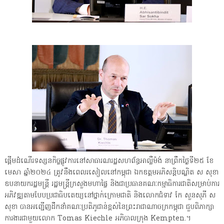
ផ្ដើមដំណើរទស្សនកិច្ចផ្លូវការនៅសាធារណរដ្ឋសហព័ន្ធអាល្លឺម៉ង់ នាព្រឹកថ្ងៃទី២៥ ខែ
មេសា ឆ្នាំ២០២៤ ត្រូវនឹងពេលរសៀលនៅកម្ពុជា ឯកឧត្តមអភិសន្តិបណ្ឌិត ស សុខា
ឧបនាយករដ្ឋមន្រ្តី រដ្ឋមន្រ្តីក្រសួងមហាផ្ទៃ និងជាប្រធានគណៈកម្មាធិការជាតិសម្រាប់ការ
អភិវឌ្ឍតាមបែបប្រជាធិបតេយ្យនៅថ្នាក់ក្រោមជាតិ និងលោកជំទាវ កែ សួនសុភី ស
សុខា បានអញ្ជើញដឹកនាំគណៈប្រតិភូជាន់ខ្ពស់នៃព្រះរាជាណាចក្រកម្ពុជា ជួបពិភាក្សា
ការងារជាមួយលោក Tomas Kiechle អភិបាលក្រុង Kempten.។