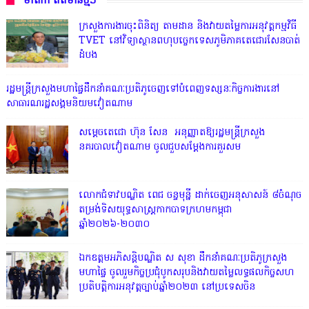
មាតិកា ព័ត៌មានថ្មីៗ
ក្រសួងការងារចុះពិនិត្យ តាមដាន និងវាយតម្លៃការអនុវត្តកម្មវិធី
TVET នៅវិទ្យាស្ថានពហុបច្ចេកទេសភូមិភាគតេជោរសែនបាត់
ដំបង
រដ្ឋមន្ត្រីក្រសួងមហាផ្ទៃដឹកនាំគណៈប្រតិភូចេញទៅបំពេញទស្សនៈកិច្ចការងារនៅ
សាធារណរដ្ឋសង្គមនិយមវៀតណាម
សម្តេចតេជោ ហ៊ុន សែន អនុញ្ញាតឱ្យរដ្ឋមន្ត្រីក្រសួង
នគរបាលវៀតណាម ចូលជួបសម្តែងការគួរសម
លោកជំទាវបណ្ឌិត ពេជ ចន្ទមុន្នី ដាក់ចេញអនុសាសន៍ ៨ចំណុច
តម្រង់ទិសយុទ្ធសាស្ត្រកាកបាទក្រហមកម្ពុជា
ឆ្នាំ២០២៦-២០៣០
ឯកឧត្តមអភិសន្តិបណ្ឌិត ស សុខា ដឹកនាំគណៈប្រតិភូក្រសួង
មហាផ្ទៃ ចូលរួមកិច្ចប្រជុំបូកសរុបនិងវាយតម្លៃលទ្ធផលកិច្ចសហ
ប្រតិបត្តិការអនុវត្តច្បាប់ឆ្នាំ២០២៣ នៅប្រទេសចិន