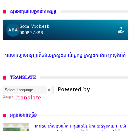
សូមអរគុណសម្រាប់ការឧត្ថម្ភ
Som Vicheth
000877585
អនុញ្ញាតិដោយក្រសួងពាណិជ្ជកម្ម ក្រសួងការងារ ក្រសួងព័ត៌មាន * ក្រមសិលធម៌ វ
TRANSLATE
Powered by
Translate
អត្ថបទអានច្រើន
ឯកឧត្តមអភិសន្តបណ្ឌិត អនុញ្ញាតឱ្យ ឯកអគ្គរដ្ឋទូតឥណ្ឌា ប្រចាំ