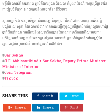
មន្ទីរពិសោធន៍នៃអនាគត ភ្ជាប់នឹងលក្ខណៈពិសេស ក៏ដូចជាដំណើរការប្រព្រឹត្តទៅនៃ
ការរៀបចំទីក្រុង ដោយភ្ជាប់នឹងបច្ចេកវិទ្យាឌីជីថល។
សូមបញ្ជាក់ថា ទស្សនកិច្ចរបស់គណៈប្រតិភូកម្ពុជា ដឹកនាំដោយឯកឧត្តមអភិសន្តិ
បណ្ឌិត ស សុខា និងលោកជំទាវ មានការអញ្ជើញចូលរួមពីថ្នាក់ដឹកនាំក្រសួងមហាផ្ទៃ
ថ្នាក់ដឹកនាំគណៈកម្មាធិការនិងលេខាធិការដ្ឋាននៃគណៈកម្មាធិការជាតិសម្រាប់ការ
អភិវឌ្ឍតាមបែបប្រជាធិបតេយ្យនៅថ្នាក់ក្រោមជាតិ ព្រមទាំងថ្នាក់ដឹកនាំជាស្ត្រីនៃ
រដ្ឋបាលថ្នាក់ក្រោមជាតិ មួយចំនួនទៀតផងដែរ៕
🌐
Sar Sokha
🌐
H.E. Abhisantibindit Sar Sokha, Deputy Prime Minister,
Minister of Interior
🌐
Join Telegram
🌐
TikTok
SHARE THIS
Share it
Tweet
Share it
Share it
Pin it