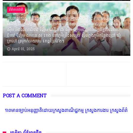
ព័ត៌មានជាតិ
នៅព្រឹកថ្ងៃទី១ ខែមេសា ឆ្នាំ២០២៥ នេះ ឯកឧត្តមអភិសន្តិបណ្ឌិត ស សុខា
ឧបនាយករដ្ឋមន្ត្រី រដ្ឋមន្ត្រីក្រសួងមហាផ្ទៃ និងលោកជំទាវ បានអញ្ជើញចូលរួម
ពិធីសូត្រមន្តបង្សុកូលឧទ្ទិសមហាកុសលជូនសម្តេចអគ្គមហាធម្មពោធិសាល ជា
ស៊ីម និងលោកជំទាវ ញ៉ែម សឿន ជា ស៊ីម ក្រោមវត្តមានដ៏ខ្ពង់ខ្ពស់លោក
ជំទាវ ញ៉ែម សាខន ស ខេង នៅភូមិគ្រឹះសម្តេច ស្ថិតក្នុងភូមិកន្លែងជ្រៅ ឃុំ
ក្របៅ ស្រុកកំចាយមារ ខេត្តព្រៃវែង។
April 01, 2025
POST A COMMENT
អនុញ្ញាតិដោយក្រសួងពាណិជ្ជកម្ម ក្រសួងការងារ ក្រសួងព័ត៌មាន * ក្រមសិលធម៌ វ