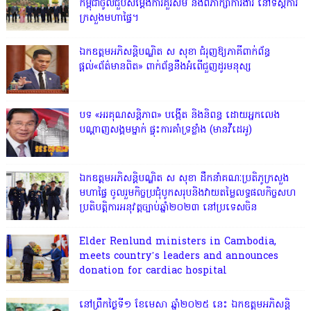
កម្ពុជាចូលជួបសម្តែងការគួរសម និងពិភាក្សាការងារ នៅទីស្តីការ
ក្រសួងមហាផ្ទៃ។
ឯកឧត្តមអភិសន្តិបណ្ឌិត ស សុខា ជំរុញឱ្យភាគីពាក់ព័ន្ធ
ផ្តល់«ព័ត៌មានពិត» ពាក់ព័ន្ធនឹងអំពើជួញដូរមនុស្ស
​បទ «​អរគុណ​សន្តិភាព​» បង្កើត និងនិពន្ធ ដោយអ្នកលេង
បណ្តាញសង្គមម្នាក់ ផ្ទុះការគាំទ្រខ្លាំង (មានវីដេអូ)
ឯកឧត្តមអភិសន្តិបណ្ឌិត ស សុខា ដឹកនាំគណៈប្រតិភូក្រសួង
មហាផ្ទៃ ចូលរួមកិច្ចប្រជុំបូកសរុបនិងវាយតម្លៃលទ្ធផលកិច្ចសហ
ប្រតិបត្តិការអនុវត្តច្បាប់ឆ្នាំ២០២៣ នៅប្រទេសចិន
Elder Renlund ministers in Cambodia,
meets country’s leaders and announces
donation for cardiac hospital
នៅព្រឹកថ្ងៃទី១ ខែមេសា ឆ្នាំ២០២៥ នេះ ឯកឧត្តមអភិសន្តិ