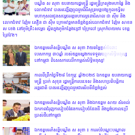
បណ្ឌិត ស សុខា ឧបនាយករដ្ឋមន្ត្រី រដ្ឋមន្ត្រីក្រសួងមហាផ្ទៃ និង
លោកជំទាវ បានអញ្ជើញចូលរួមពិធីសូត្រមន្តបង្សុកូលឧទ្ទិស
មហាកុសលជូនសម្តេចអគ្គមហាធម្មពោធិសាល ជា ស៊ីម និង
លោកជំទាវ ញ៉ែម សឿន ជា ស៊ីម ក្រោមវត្តមានដ៏ខ្ពង់ខ្ពស់លោកជំទាវ ញ៉ែម សាខន
ស ខេង នៅភូមិគ្រឹះសម្តេច ស្ថិតក្នុងភូមិកន្លែងជ្រៅ ឃុំក្របៅ ស្រុកកំចាយមារ ខេត្ត
ព្រៃវែង។
ឯកឧត្ដមអភិសន្តិបណ្ឌិត ស សុខា វាយតម្លៃខ្ពស់ចំពោះ
បេសកកម្ម ៣០ឆ្នាំ របស់ឧត្តមស្នងការទទួលបន្ទុកសិទ្ធិមនុស្ស
នៅកម្ពុជា ពិសេសការលើកកម្ពស់សិទ្ធិមនុស្ស!
កាលពីព្រឹកថ្ងៃទី២៨ ខែកុម្ភៈ ឆ្នាំ២០២៥ ឯកឧត្តម ឧបនាយករដ្ឋ
មន្ត្រី ប្រាក់ សុខុន រដ្ឋមន្ត្រីការបរទេស និងសហប្រតិបត្តិការ
អន្តរជាតិ បានអញ្ជើញចូលរួមជាអធិបតីដ៏ខ្ពង់ខ្ពស់
ឯកឧត្តមអភិសន្តិបណ្ឌិត ស សុខា និងឯកឧត្តម សាយ សំអាល់
ឯកភាពជំរុញការរៀបចំផែនការរៀបចំដែនដី និងប្លង់គោលប្រើ
ប្រាស់ដីនៅកម្ពុជា
ឯកឧត្តមអភិសន្តិបណ្ឌិត ស សុខា ៖ ការអប់រំបណ្តុះបណ្តាល