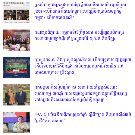
អ្នកនាំពាក្យរងក្រសួងមហាផ្ទៃឆ្លើយតបនឹងបុរសម៉ាឡេស៊ីមួយ
រូបថា «បើពិតជាកើតនៅកម្ពុជា ហេតុអ្វីមិនប្រាប់សមត្ថកិច្ច
កម្ពុជា? តើមានចេតនាអី?
គណៈប្រតិភូគណៈកម្មការទី៧ព្រឹទ្ធសភា អញ្ជើញជួបពិភាក្សា
ការងារជាមួយថ្នាក់ដឹកនាំក្រសួងអប់រំ យុវជន និងកីឡា
ក្រសួងការងារ និងក្រសួងសុខាភិបាល បើកយុទ្ធនាការផ្សព្វផ្សាយ
ដើម្បីទប់ស្កាត់ជំងឺមិនឆ្លង ដល់បងប្អូនកម្មករនិយោជិត នៅ
តាមសហគ្រាស គ្រឹះស្ថាន
ឯកឧត្ដមអភិសន្តិបណ្ឌិត ស សុខា វាយតម្លៃខ្ពស់ចំពោះ
បេសកកម្ម ៣០ឆ្នាំ របស់ឧត្តមស្នងការទទួលបន្ទុកសិទ្ធិមនុស្ស
នៅកម្ពុជា ពិសេសការលើកកម្ពស់សិទ្ធិមនុស្ស!
IPA រៀបចំវេទិកាពិភាក្សាប្រចាំឆ្នាំ ស្តីពី”ច្បាប់ និងក្រមសីលធម៌
វិជ្ជាជីវៈសារព័ត៌មាន”